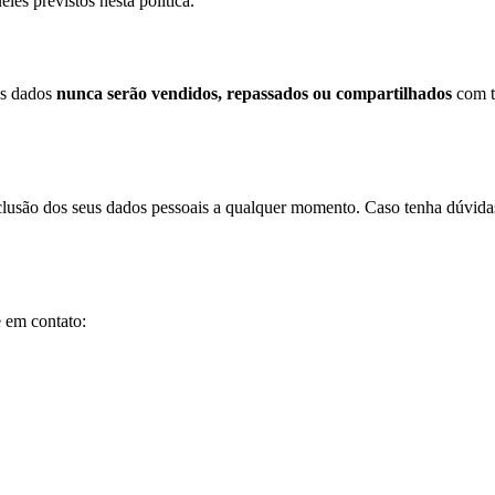
es previstos nesta política.
us dados
nunca serão vendidos, repassados ou compartilhados
com t
exclusão dos seus dados pessoais a qualquer momento. Caso tenha dúvida
e em contato: